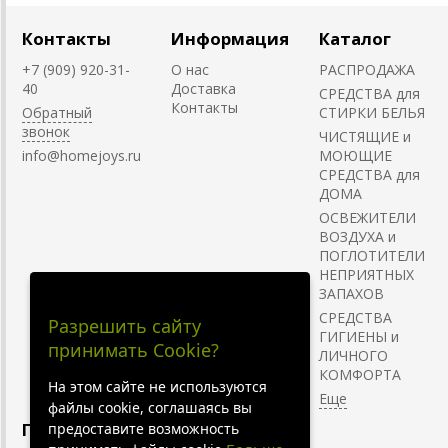
Контакты
Информация
Каталог
+7 (909) 920-31-
О нас
РАСПРОДАЖА
40
Доставка
СРЕДСТВА для
Контакты
Обратный
СТИРКИ БЕЛЬЯ
звонок
ЧИСТЯЩИЕ и
info@homejoys.ru
МОЮЩИЕ
СРЕДСТВА для
ДОМА
ОСВЕЖИТЕЛИ
ВОЗДУХА и
ПОГЛОТИТЕЛИ
НЕПРИЯТНЫХ
ЗАПАХОВ
СРЕДСТВА
Разрешить сайту
ГИГИЕНЫ и
принимать Cookie?
ЛИЧНОГО
КОМФОРТА
На этом сайте не используются
файлы cookie, соглашаясь вы
Главная
предоставите возможность