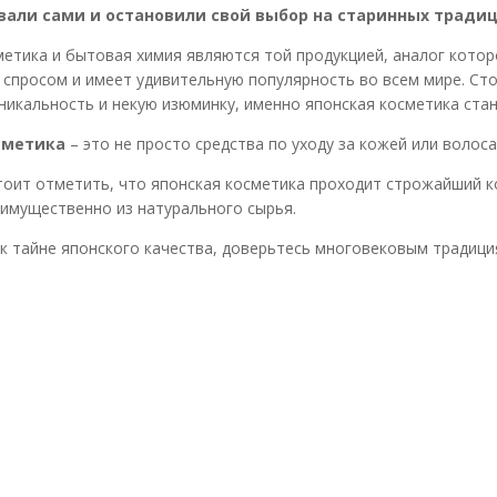
вали сами и остановили свой выбор на старинных традиц
ика и бытовая химия являются той продукцией, аналог которо
 спросом и имеет удивительную популярность во всем мире. Ст
уникальность и некую изюминку, именно японская косметика ст
сметика
– это не просто средства по уходу за кожей или волос
т отметить, что японская косметика проходит строжайший кон
имущественно из натурального сырья.
тайне японского качества, доверьтесь многовековым традици