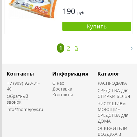
190
руб.
1
2
3
Контакты
Информация
Каталог
+7 (909) 920-31-
О нас
РАСПРОДАЖА
40
Доставка
СРЕДСТВА для
Контакты
Обратный
СТИРКИ БЕЛЬЯ
звонок
ЧИСТЯЩИЕ и
info@homejoys.ru
МОЮЩИЕ
СРЕДСТВА для
ДОМА
ОСВЕЖИТЕЛИ
ВОЗДУХА и