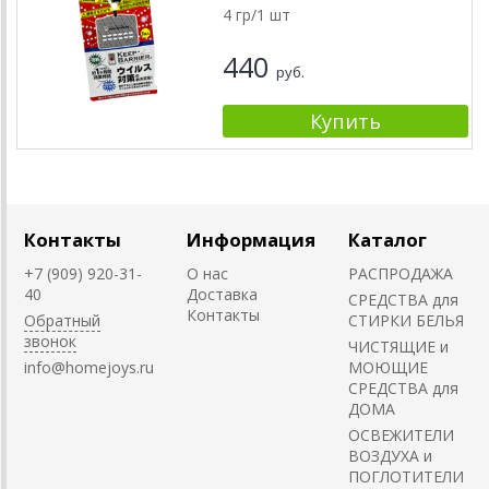
4 гр/1 шт
440
руб.
Контакты
Информация
Каталог
+7 (909) 920-31-
О нас
РАСПРОДАЖА
40
Доставка
СРЕДСТВА для
Контакты
Обратный
СТИРКИ БЕЛЬЯ
звонок
ЧИСТЯЩИЕ и
info@homejoys.ru
МОЮЩИЕ
СРЕДСТВА для
ДОМА
ОСВЕЖИТЕЛИ
ВОЗДУХА и
ПОГЛОТИТЕЛИ