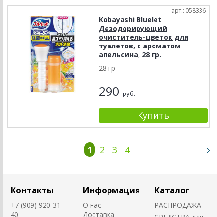
арт.: 058336
Kobayashi Bluelet
Дезодорирующий
очиститель-цветок для
туалетов, с ароматом
апельсина, 28 гр.
28 гр
290
руб.
1
2
3
4
Контакты
Информация
Каталог
+7 (909) 920-31-
О нас
РАСПРОДАЖА
40
Доставка
СРЕДСТВА для