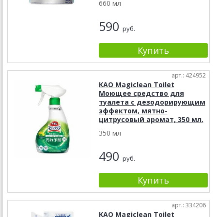
660 мл
590
руб.
арт.: 424952
KAO Magiclean Toilet
Моющее средство для
туалета с дезодорирующим
эффектом, мятно-
цитрусовый аромат, 350 мл.
350 мл
490
руб.
арт.: 334206
KAO Magiclean Toilet