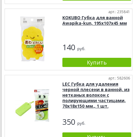
арт.: 235841
KOKUBO Губка для ванной
Awapika-kun, 195х107х45 мм
140
руб.
арт.: 582606
LEC Губка для удаления
черной плесени в ванной, из
нетканых волокон с
полирующими частицами,
70х18х150 мм., 1 шт.
350
руб.