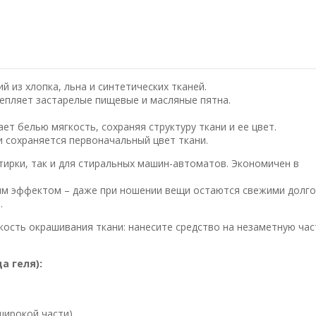
й из хлопка, льна и синтетических тканей.
епляет застарелые пищевые и масляные пятна.
ет белью мягкость, сохраняя структуру ткани и ее цвет.
 сохраняется первоначальный цвет ткани.
тирки, так и для стиральных машин-автоматов. Экономичен в
 эффектом – даже при ношении вещи остаются свежими долгое
.
кость окрашивания ткани: нанесите средство на незаметную час
а геля):
 широкой части).