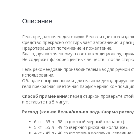
Описание
Гель предназначен для стирки белых и цветных издели
Средство прекрасно отстирывает загрязнения и расщ
Предотвращает потемнение и пожелтение.
Благодаря включенному в состав кондиционеру, прида
Не содержит флюоресцентных веществ - после стирки
Гель рекомендован производителем как для ручной с
использовании.
Обладает выраженным и длительным дезодорирующим
геля прекрасная цветочная парфюмерная композиция
Способ применения:
перед стиркой проверьте стой
и оставьте на 5 минут.
Расход (кол-во белья/кол-во воды/норма расход
6 кг - 65 л - 58 гр (полный мерный колпачок).
5 кг - 55 л - 49 гр (верхняя риска на колпачке).
4 кг - 45 л - 40 гр (половина колпачка, середина