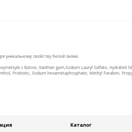
я уникальному свойству белой лилии.
ymetsyle c llulose, Xanthan gum,Sodium Lauryl Sulfate, Hydrated Sil
enthol, Probiotic, Sodium hexametaphosphate, Methyl Paraben, Prop
ация
Каталог