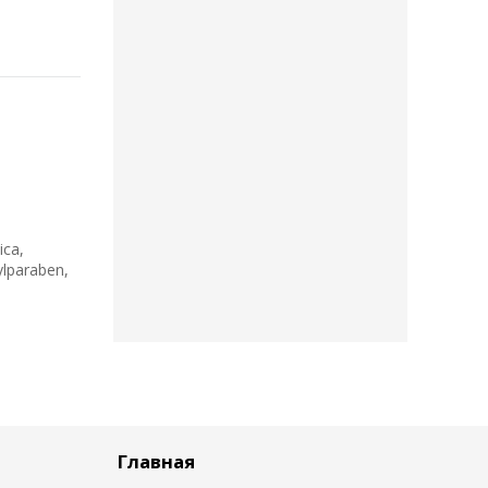
ica,
ylparaben,
Главная