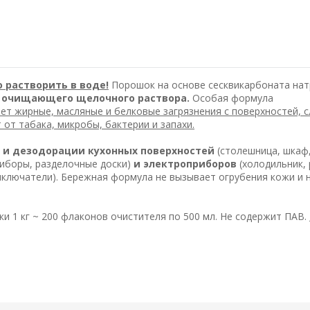
о растворить в воде!
Порошок на основе сесквикарбоната нат
я
очищающего щелочного раствора.
Особая формула
ает жирные, масляные и белковые загрязнения с поверхностей, 
т от табака, микробы, бактерии и запахи.
 и дезодорации кухонных поверхностей
(столешница, шкаф
риборы, разделочные доски)
и электроприборов
(холодильник, 
выключатели). Бережная формула не вызывает огрубения кожи и 
ки 1 кг ~ 200 флаконов очистителя по 500 мл.
Не содержит ПАВ.