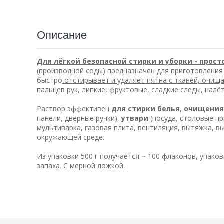
Описание
Для лёгкой безопасной стирки и уборки - прост
(производной соды) предназначен для приготовлени
быстро
отстирывает и удаляет пятна с тканей, очищ
пальцев рук, липкие, фруктовые, сладкие следы, налё
Раствор эффективен
для стирки белья, очищения
панели, дверные ручки),
утвари
(посуда, столовые п
мультиварка, газовая плита, вентиляция, вытяжка, 
окружающей среде.
Из упаковки 500 г получается ~ 100 флаконов, упаков
запаха
. С мерной ложкой.