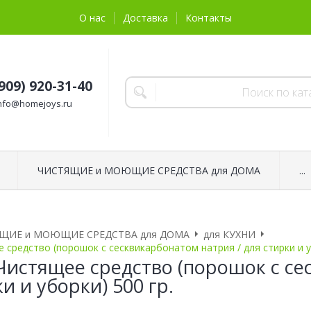
О нас
Доставка
Контакты
(909) 920-31-40
nfo@homejoys.ru
ЧИСТЯЩИЕ и МОЮЩИЕ СРЕДСТВА для ДОМА
...
ЩИЕ и МОЮЩИЕ СРЕДСТВА для ДОМА
для КУХНИ
 средство (порошок c сесквикарбонатом натрия / для стирки и у
 Чистящее средство (порошок c се
и и уборки) 500 гр.