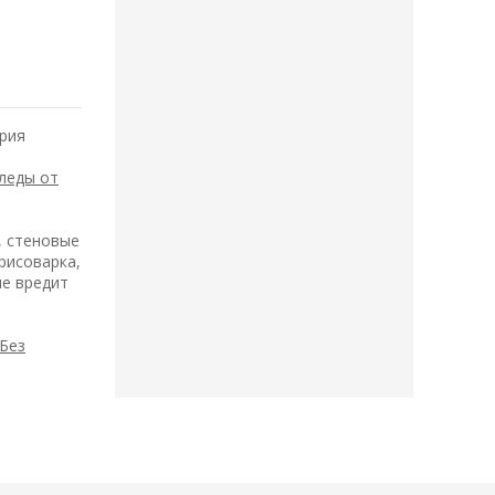
рия
следы от
, стеновые
рисоварка,
не вредит
Без