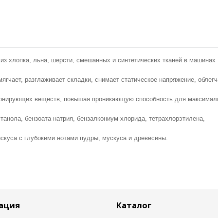
з хлопка, льна, шерсти, смешанных и синтетических тканей в машинах
ягчает, разглаживает складки, снимает статическое напряжение, облегч
ионирующих веществ, повышая проникающую способность для максимал
танола, бензоата натрия, бензалкониум хлорида, тетрахлорэтилена,
скуса с глубокими нотами пудры, мускуса и древесины.
ация
Каталог