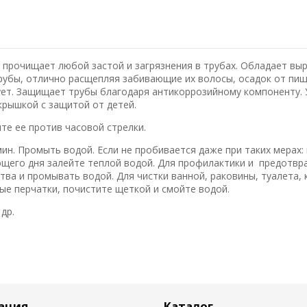
о прочищает любой застой и загрязнения в трубах. Обладает в
бы, отлично расщепляя забивающие их волосы, осадок от пищи
ует. Защищает трубы благодаря антикоррозийному компоненту.
крышкой с защитой от детей.
те ее против часовой стрелки.
мин. Промыть водой. Если не пробивается даже при таких мерах:
дующего дня залейте теплой водой. Для профилактики и предотв
дства и промывать водой. Для чистки ванной, раковины, туалета, 
ые перчатки, почистите щеткой и смойте водой.
др.
ация
Каталог