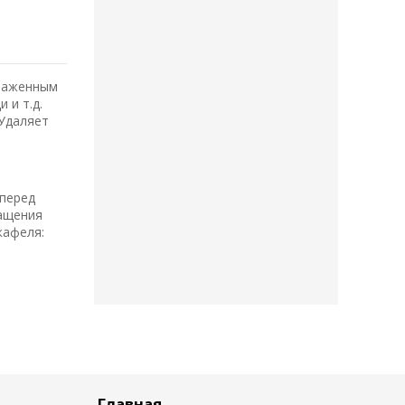
ыраженным
 и т.д.
 Удаляет
 перед
ращения
кафеля:
Главная