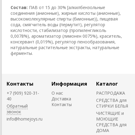
Состав:
ПАВ от 15 до 30% [алкилбензольные
соединения (анионные), жирные кислоты (анионные),
высокомолекулярные спирты (биионные)), пищевая
сода, смягчитель воды (пермутит), регулятор
кислотности, стабилизатор (пропиленгликоль
0,0078%), ароматизатор (лимонен 0075%), краситель,
консервант (0,019%), регулятор пенообразования,
натуральные растительные экстракты, натуральные
ферменты.
Контакты
Информация
Каталог
+7 (909) 920-31-
О нас
РАСПРОДАЖА
40
Доставка
СРЕДСТВА для
Контакты
Обратный
СТИРКИ БЕЛЬЯ
звонок
ЧИСТЯЩИЕ и
info@homejoys.ru
МОЮЩИЕ
СРЕДСТВА для
ДОМА