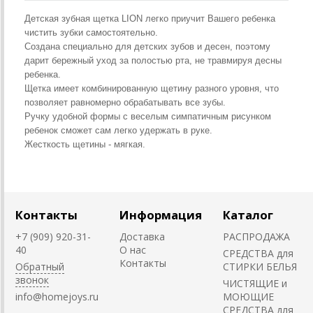
Детская зубная щетка LION легко приучит Вашего ребенка
чистить зубки самостоятельно.
Создана специально для детских зубов и десен, поэтому
дарит бережный уход за полостью рта, не травмируя десны
ребенка.
Щетка имеет комбинированную щетину разного уровня, что
позволяет равномерно обрабатывать все зубы.
Ручку удобной формы с веселым симпатичным рисунком
ребенок сможет сам легко удержать в руке.
Жесткость щетины - мягкая.
Контакты
Информация
Каталог
+7 (909) 920-31-
Доставка
РАСПРОДАЖА
40
О нас
СРЕДСТВА для
Контакты
Обратный
СТИРКИ БЕЛЬЯ
звонок
ЧИСТЯЩИЕ и
info@homejoys.ru
МОЮЩИЕ
СРЕДСТВА для