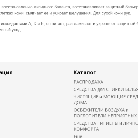
т восстановлению липидного баланса, восстанавливает защитный барьер
клетках кожи, смягчает ее и убирает шелушения. Для сухой кожи рук.
оксидантами A, D и E, он питает, разглаживает и укрепляет защитный 
ивный уход.
ация
Каталог
РАСПРОДАЖА
СРЕДСТВА для СТИРКИ БЕЛЬ
ЧИСТЯЩИЕ и МОЮЩИЕ СРЕД
ДОМА
ОСВЕЖИТЕЛИ ВОЗДУХА и
ПОГЛОТИТЕЛИ НЕПРИЯТНЫХ
СРЕДСТВА ГИГИЕНЫ и ЛИЧН
КОМФОРТА