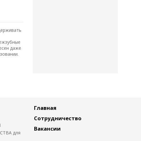
держивать
межзубные
есен даже
зовании.
Главная
Сотрудничество
Я
Вакансии
СТВА для