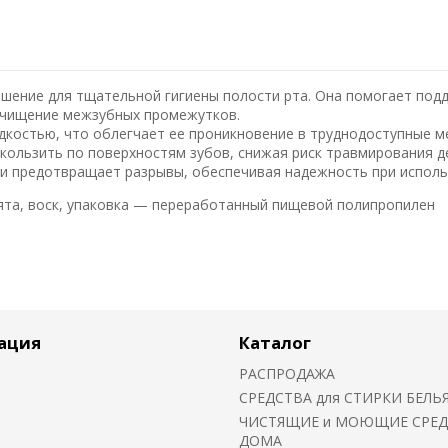
ешение для тщательной гигиены полости рта. Она помогает под
 очищение межзубных промежутков.
дкостью, что облегчает ее проникновение в труднодоступные 
скользить по поверхностям зубов, снижая риск травмирования д
ти предотвращает разрывы, обеспечивая надежность при исполь
та, воск, упаковка — переработанный пищевой полипропилен
ация
Каталог
РАСПРОДАЖА
СРЕДСТВА для СТИРКИ БЕЛЬ
ЧИСТЯЩИЕ и МОЮЩИЕ СРЕД
ДОМА