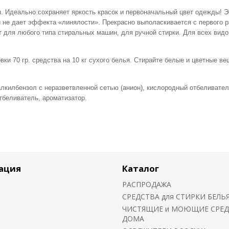
. Идеально сохраняет яркость красок и первоначальный цвет одежды! 
и не дает эффекта «линялости». Прекрасно выполаскивается с первого р
 для любого типа стиральных машин, для ручной стирки. Для всех видов
вки 70 гр. средства на 10 кг сухого белья. Стирайте белые и цветные в
лкилбензол с неразветвленной сетью (анион), кислородный отбеливате
тбеливатель, ароматизатор.
ация
Каталог
РАСПРОДАЖА
СРЕДСТВА для СТИРКИ БЕЛЬ
ЧИСТЯЩИЕ и МОЮЩИЕ СРЕД
ДОМА